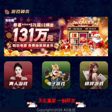
热门关键词：
88952634
88952634\'`"(
88952634\'+\'
88952634s3
您的位置:
88952634
导航菜单
企业简介
资质荣誉
在线咨询
企业风采
加工设备